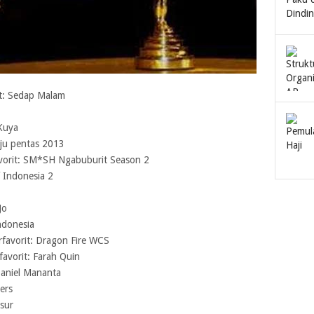
it: Sedap Malam
 Kuya
ju pentas 2013
vorit: SM*SH Ngabuburit Season 2
f Indonesia 2
Jo
ndonesia
favorit: Dragon Fire WCS
avorit: Farah Quin
Daniel Mananta
ers
usur