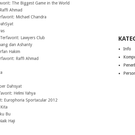
orit: The Biggest Game in the World
 Raffi Ahmad
favorit: Michael Chandra
DahSyat
yas
KATE
Terfavorit: Lawyers Club
Anang dan Ashanty
Info
Irfan Hakim
Kompu
favorit: Raffi Ahmad
Pener
ra
Perso
uper Dahsyat
avorit: Helmi Yahya
it: Europhoria Sportacular 2012
 Kita
aku Bu
aik Haji