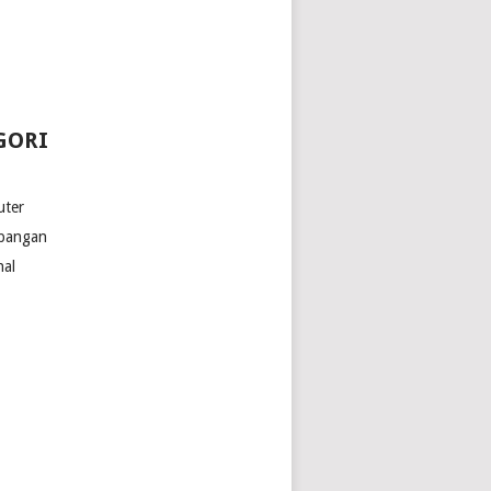
GORI
ter
bangan
nal