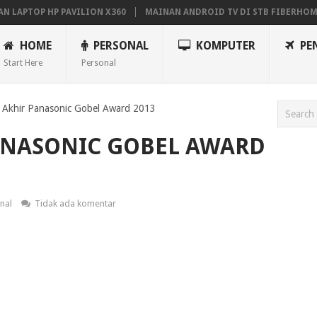
PTOP HP PAVILION X360
MAINAN ANDROID TV DI STB FIBERHOME HG
HOME
PERSONAL
KOMPUTER
PE
Start Here
Personal
l Akhir Panasonic Gobel Award 2013
ANASONIC GOBEL AWARD
nal
Tidak ada komentar