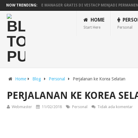
MENGAKTIFKAN FILE MANAGER GRATIS DI VESTACP MENJADI PERMANE
NOW TRENDING:
BEKERJA, BERMAIN DENGAN LAPTOP HP PAVILION X360
MAINAN AND
HOME
PERSO
Start Here
Personal
Home
Blog
Personal
Perjalanan ke Korea Selatan
PERJALANAN KE KOREA SEL
Webmaster
11/02/2018
Personal
Tidak ada komentar