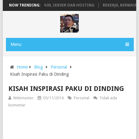
PENGERTIAN DOMAIN, SERVER DAN HOSTING
NOW TRENDING:
BEKERJA, BERMAIN DE
Menu
Home
Blog
Personal
Kisah Inspirasi Paku di Dinding
KISAH INSPIRASI PAKU DI DINDING
Webmaster
05/11/2014
Personal
Tidak ada
komentar