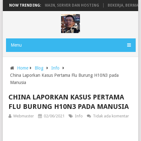
PENGERTIAN DOMAIN, SERVER DAN HOSTING
NOW TRENDING:
BEKERJA, BERMAIN D
Menu
Home
Blog
Info
China Laporkan Kasus Pertama Flu Burung H10N3 pada
Manusia
CHINA LAPORKAN KASUS PERTAMA
FLU BURUNG H10N3 PADA MANUSIA
Webmaster
02/06/2021
Info
Tidak ada komentar