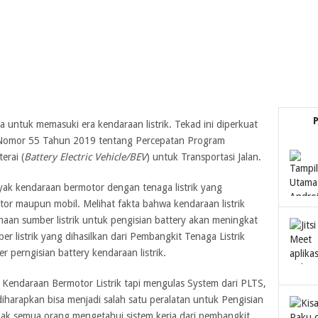
 untuk memasuki era kendaraan listrik. Tekad ini diperkuat
n Nomor 55 Tahun 2019 tentang Percepatan Program
erai (
Battery Electric Vehicle/BEV
) untuk Transportasi Jalan.
yak kendaraan bermotor dengan tenaga listrik yang
motor maupun mobil. Melihat fakta bahwa kendaraan listrik
an sumber listrik untuk pengisian battery akan meningkat
er listrik yang dihasilkan dari Pembangkit Tenaga Listrik
 perngisian battery kendaraan listrik.
s Kendaraan Bermotor Listrik tapi mengulas System dari PLTS,
iharapkan bisa menjadi salah satu peralatan untuk Pengisian
idak semua orang mengetahui sistem kerja dari pembangkit