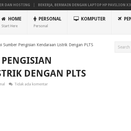
AN HOSTING
BEKERJA, BERMAIN DENGAN LAPTOP HP PAVILION X360
HOME
PERSONAL
KOMPUTER
PE
Start Here
Personal
i Sumber Pengisian Kendaraan Listrik Dengan PLTS
 PENGISIAN
TRIK DENGAN PLTS
nal
Tidak ada komentar