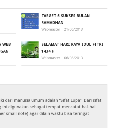
TARGET 5 SUKSES BULAN
RAMADHAN
Webmaster
21/06/2013
S WEB
SELAMAT HARI RAYA IDUL FITRI
NGAN
1434 H
Webmaster
06/08/2013
iki dari manusia umum adalah “Sifat Lupa”. Dari sifat
og ini digunakan sebagai tempat mencatat hal-hal
her small note) agar dilain waktu bisa teringat