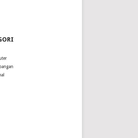
GORI
ter
bangan
nal