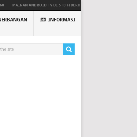
MAINAN ANDROID TV DI STB FIBERHOME HG680P
NERBANGAN
INFORMASI