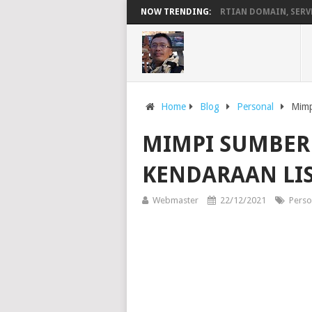
IS DI VESTACP MENJADI PERMANEN
NOW TRENDING:
PENGERTIAN DOMAIN, SERVER D
Home
Blog
Personal
Mimp
MIMPI SUMBER
KENDARAAN LIS
Webmaster
22/12/2021
Perso