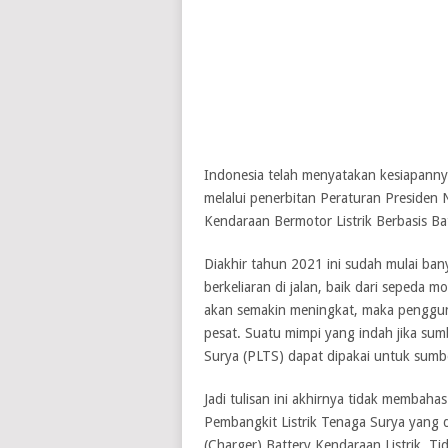
Indonesia telah menyatakan kesiapannya
melalui penerbitan Peraturan Preside
Kendaraan Bermotor Listrik Berbasis Bat
Diakhir tahun 2021 ini sudah mulai ban
berkeliaran di jalan, baik dari sepeda 
akan semakin meningkat, maka pengguna
pesat. Suatu mimpi yang indah jika sumb
Surya (PLTS) dapat dipakai untuk sumber
Jadi tulisan ini akhirnya tidak membaha
Pembangkit Listrik Tenaga Surya yang d
(Charger) Battery Kendaraan Listrik. T