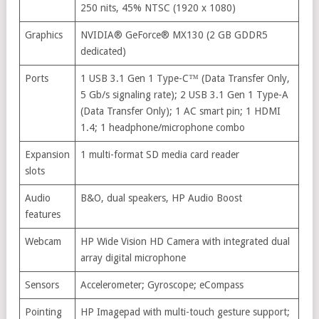
250 nits, 45% NTSC (1920 x 1080)
Graphics
NVIDIA® GeForce® MX130 (2 GB GDDR5
dedicated)
Ports
1 USB 3.1 Gen 1 Type-C™ (Data Transfer Only,
5 Gb/s signaling rate); 2 USB 3.1 Gen 1 Type-A
(Data Transfer Only); 1 AC smart pin; 1 HDMI
1.4; 1 headphone/microphone combo
Expansion
1 multi-format SD media card reader
slots
Audio
B&O, dual speakers, HP Audio Boost
features
Webcam
HP Wide Vision HD Camera with integrated dual
array digital microphone
Sensors
Accelerometer; Gyroscope; eCompass
Pointing
HP Imagepad with multi-touch gesture support;