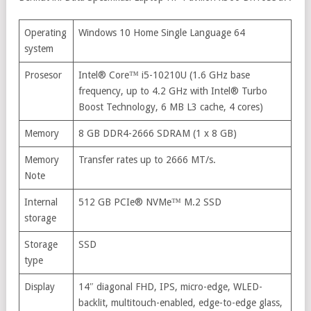
Operating
Windows 10 Home Single Language 64
system
Prosesor
Intel® Core™ i5-10210U (1.6 GHz base
frequency, up to 4.2 GHz with Intel® Turbo
Boost Technology, 6 MB L3 cache, 4 cores)
Memory
8 GB DDR4-2666 SDRAM (1 x 8 GB)
Memory
Transfer rates up to 2666 MT/s.
Note
Internal
512 GB PCIe® NVMe™ M.2 SSD
storage
Storage
SSD
type
Display
14″ diagonal FHD, IPS, micro-edge, WLED-
backlit, multitouch-enabled, edge-to-edge glass,