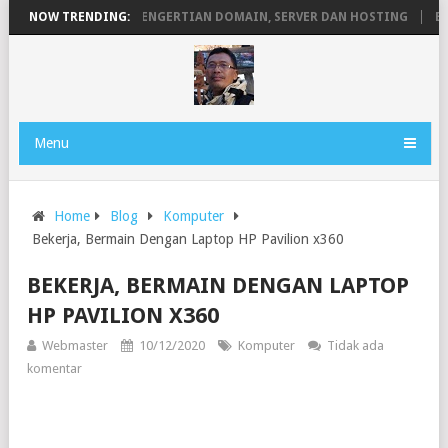
ADI PERMANEN
NOW TRENDING:
PENGERTIAN DOMAIN, SERVER DAN HOSTING
BEKER
Menu
Home
Blog
Komputer
Bekerja, Bermain Dengan Laptop HP Pavilion x360
BEKERJA, BERMAIN DENGAN LAPTOP
HP PAVILION X360
Webmaster
10/12/2020
Komputer
Tidak ada
komentar