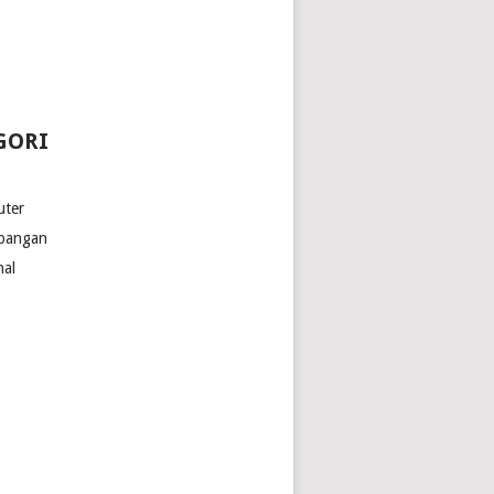
GORI
ter
bangan
nal