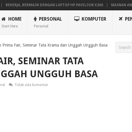
ERJA, BERMAIN DENGAN LAPTOP HP PAVILION X360
MAINAN ANDROID 
HOME
PERSONAL
KOMPUTER
PE
Start Here
Personal
n Prima Fair, Seminar Tata Krama dan Unggah Ungguh Basa
AIR, SEMINAR TATA
NGGAH UNGGUH BASA
nal
Tidak ada komentar