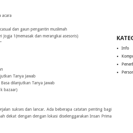
a acara
 casual dan gaun pengantin muslimah
ri Jogja 1(memasak dan merangkai asesoris)
KATE
”
Info
Kompu
Pener
an
Perso
njutkan Tanya Jawab
Basa dilanjutkan Tanya Jawab
k bazaar)
erjalan sukses dan lancar. Ada beberapa catatan penting bagi
mah dekat dengan dengan lokasi diselenggarakan Insan Prima