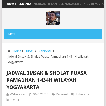
RHOME HG680P
NOW TRENDING:
MENGAKTIFKAN FILE MANAGER GRATIS DI VESTACP M
Menu
Home
Blog
Personal
Jadwal Imsak & Sholat Puasa Ramadhan 1434H Wilayah
Yogyakarta
JADWAL IMSAK & SHOLAT PUASA
RAMADHAN 1434H WILAYAH
YOGYAKARTA
Webmaster
04/07/2013
Personal
Tidak ada
komentar