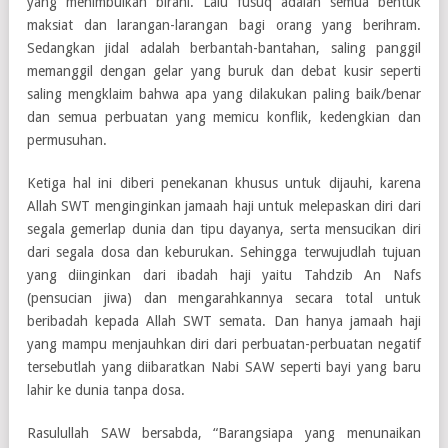
yang menimbulkan birahi. Lalu fusuq adalah semua bentuk
maksiat dan larangan-larangan bagi orang yang berihram.
Sedangkan jidal adalah berbantah-bantahan, saling panggil
memanggil dengan gelar yang buruk dan debat kusir seperti
saling mengklaim bahwa apa yang dilakukan paling baik/benar
dan semua perbuatan yang memicu konflik, kedengkian dan
permusuhan.
Ketiga hal ini diberi penekanan khusus untuk dijauhi, karena
Allah SWT menginginkan jamaah haji untuk melepaskan diri dari
segala gemerlap dunia dan tipu dayanya, serta mensucikan diri
dari segala dosa dan keburukan. Sehingga terwujudlah tujuan
yang diinginkan dari ibadah haji yaitu Tahdzib An Nafs
(pensucian jiwa) dan mengarahkannya secara total untuk
beribadah kepada Allah SWT semata. Dan hanya jamaah haji
yang mampu menjauhkan diri dari perbuatan-perbuatan negatif
tersebutlah yang diibaratkan Nabi SAW seperti bayi yang baru
lahir ke dunia tanpa dosa.
Rasulullah SAW bersabda, “Barangsiapa yang menunaikan