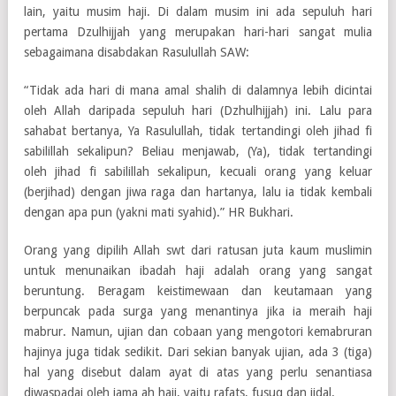
lain, yaitu musim haji. Di dalam musim ini ada sepuluh hari
pertama Dzulhijjah yang merupakan hari-hari sangat mulia
sebagaimana disabdakan Rasulullah SAW:
“Tidak ada hari di mana amal shalih di dalamnya lebih dicintai
oleh Allah daripada sepuluh hari (Dzhulhijjah) ini. Lalu para
sahabat bertanya, Ya Rasulullah, tidak tertandingi oleh jihad fi
sabilillah sekalipun? Beliau menjawab, (Ya), tidak tertandingi
oleh jihad fi sabilillah sekalipun, kecuali orang yang keluar
(berjihad) dengan jiwa raga dan hartanya, lalu ia tidak kembali
dengan apa pun (yakni mati syahid).” HR Bukhari.
Orang yang dipilih Allah swt dari ratusan juta kaum muslimin
untuk menunaikan ibadah haji adalah orang yang sangat
beruntung. Beragam keistimewaan dan keutamaan yang
berpuncak pada surga yang menantinya jika ia meraih haji
mabrur. Namun, ujian dan cobaan yang mengotori kemabruran
hajinya juga tidak sedikit. Dari sekian banyak ujian, ada 3 (tiga)
hal yang disebut dalam ayat di atas yang perlu senantiasa
diwaspadai oleh jama ah haji, yaitu rafats, fusuq dan jidal.