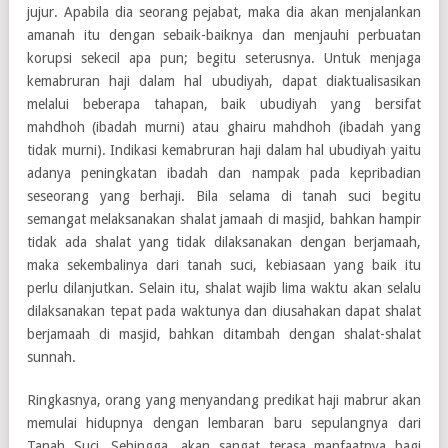
jujur. Apabila dia seorang pejabat, maka dia akan menjalankan
amanah itu dengan sebaik-baiknya dan menjauhi perbuatan
korupsi sekecil apa pun; begitu seterusnya. Untuk menjaga
kemabruran haji dalam hal ubudiyah, dapat diaktualisasikan
melalui beberapa tahapan, baik ubudiyah yang bersifat
mahdhoh (ibadah murni) atau ghairu mahdhoh (ibadah yang
tidak murni). Indikasi kemabruran haji dalam hal ubudiyah yaitu
adanya peningkatan ibadah dan nampak pada kepribadian
seseorang yang berhaji. Bila selama di tanah suci begitu
semangat melaksanakan shalat jamaah di masjid, bahkan hampir
tidak ada shalat yang tidak dilaksanakan dengan berjamaah,
maka sekembalinya dari tanah suci, kebiasaan yang baik itu
perlu dilanjutkan. Selain itu, shalat wajib lima waktu akan selalu
dilaksanakan tepat pada waktunya dan diusahakan dapat shalat
berjamaah di masjid, bahkan ditambah dengan shalat-shalat
sunnah.
Ringkasnya, orang yang menyandang predikat haji mabrur akan
memulai hidupnya dengan lembaran baru sepulangnya dari
Tanah Suci. Sehingga, akan sangat terasa manfaatnya bagi