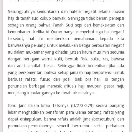
Sesungguhnya kemunkaran dan hal-hal negatif selama musim
haji di tanah suci cukup banyak. Sehingga tidak benar, persepsi
sebagian orang bahwa Tanah Suci sepi dari kemaksiatan dan
kemunkaran. Ketika Al Quran hanya menyebut tiga hal negatif
tersebut, hal ini memberikan pemahaman kepada kita
bahwasanya peluang untuk melakukan ketiga perbuatan negatif
itu dalam muktamar yang dihadiri jutaan kaum muslimin sedunia
dengan beragam warna kulit, bentuk fisik, suku, ras, bahasa
dan adat amatlah besar. Sehingga tidak berlebihan jika ada
yang berkomentar, bahwa setiap jamaah haji berpotensi untuk
berbuat rafats, fusuq dan jidal, baik pra haji, di tengah
penunaian berbagai manasik (ritual) haji maupun pasca haji,
menjelang kepulangannya ke tanah air misalnya.
Ibnu Jarir dalam kitab Tafsirnya (II/273-279) secara panjang
lebar menghadirkan penafsiran para ulama tentang rafats yang
dapat disimpulkan, bahwa rafats adalah jima (bersetubuh) dan
permulaan-permulaannya seperti bercumbu serta perkataan