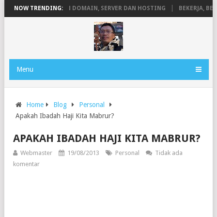
EN
NOW TRENDING:
PENGERTIAN DOMAIN, SERVER DAN HOSTING
BEKERJA, BERMAI
Menu
Home
Blog
Personal
Apakah Ibadah Haji Kita Mabrur?
APAKAH IBADAH HAJI KITA MABRUR?
Webmaster
19/08/2013
Personal
Tidak ada
komentar