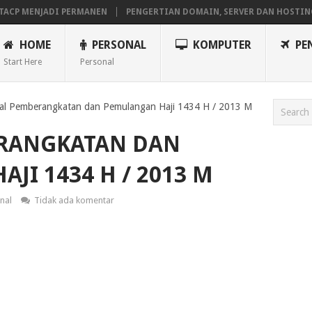
MENJADI PERMANEN
PENGERTIAN DOMAIN, SERVER DAN HOSTING
HOME
PERSONAL
KOMPUTER
PE
Start Here
Personal
al Pemberangkatan dan Pemulangan Haji 1434 H / 2013 M
RANGKATAN DAN
JI 1434 H / 2013 M
nal
Tidak ada komentar