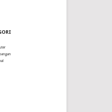
GORI
ter
bangan
nal