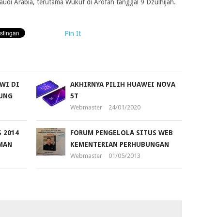
audi Arabia, terutama Wukuf di Arofah tanggal 9 Dzulhijah.
Pin It
WI DI
AKHIRNYA PILIH HUAWEI NOVA
UNG
5T
Webmaster
24/01/2020
 2014
FORUM PENGELOLA SITUS WEB
MAN
KEMENTERIAN PERHUBUNGAN
Webmaster
01/05/2013