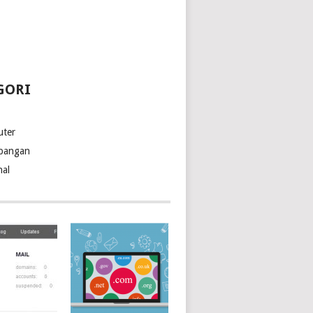
GORI
ter
bangan
nal