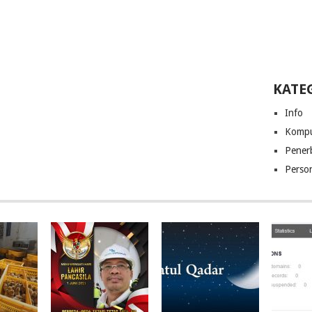
KATE
Info
Kompu
Pener
Perso