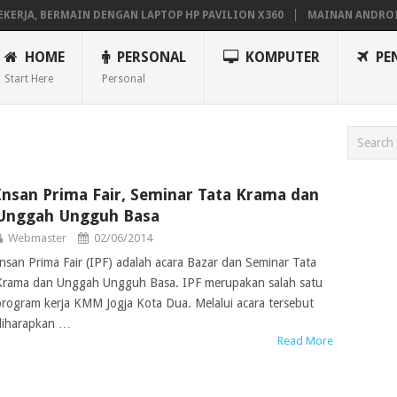
RJA, BERMAIN DENGAN LAPTOP HP PAVILION X360
MAINAN ANDROID T
HOME
PERSONAL
KOMPUTER
PE
Start Here
Personal
Insan Prima Fair, Seminar Tata Krama dan
Unggah Ungguh Basa
Webmaster
02/06/2014
Insan Prima Fair (IPF) adalah acara Bazar dan Seminar Tata
Krama dan Unggah Ungguh Basa. IPF merupakan salah satu
program kerja KMM Jogja Kota Dua. Melalui acara tersebut
diharapkan …
Read More