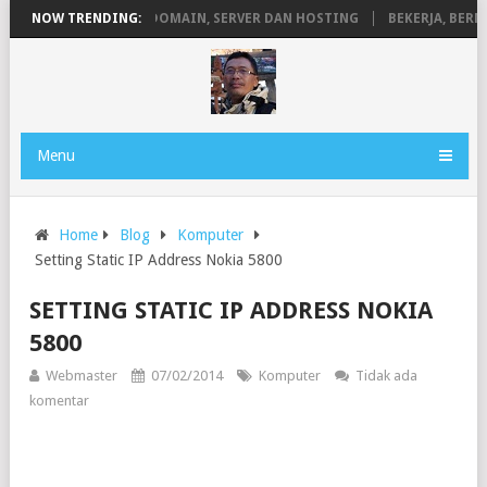
EN
NOW TRENDING:
PENGERTIAN DOMAIN, SERVER DAN HOSTING
BEKERJA, BERMAI
Menu
Home
Blog
Komputer
Setting Static IP Address Nokia 5800
SETTING STATIC IP ADDRESS NOKIA
5800
Webmaster
07/02/2014
Komputer
Tidak ada
komentar