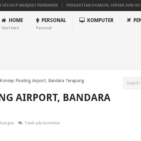
I VESTACP MENJADI PERMANEN
PENGERTIAN DOMAIN, SERVER DAN HO
AVILION X360
MAINAN ANDROID TV DI STB FIBERHOME HG680P
HOME
PERSONAL
KOMPUTER
PE
Start Here
Personal
Konsep Floating Airport, Bandara Terapung
NG AIRPORT, BANDARA
rbangan
Tidak ada komentar