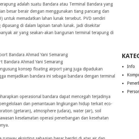
Terapung adalah suatu Bandara atau Terminal Bandara yang
gian besar berair dengan menggunakan tiang pancang dan
VD) untuk memadatkan lahan lunak tersebut. PVD sendiri
ipasang di dalam lapisan tanah lunak. Jadi disekitar
banyak air yang seakan-akan bangunan terminal terapung di
KATE
ort Bandara Ahmad Yani Semarang
Info
gusung konsep floating airport yang juga dipadukan
Kompu
gga menjadikan bandara ini sebagai bandara dengan terminal
Pener
Perso
diharapkan operasional bandara dapat mencegah terjadinya
 pengelolaan dan pemantauan lingkungan hidup terkait eco-
ibration (getaran), atmosphere (udara), water (air), soil
, kawasan keselamatan operasi penerbangan dan kesehatan
nnya.
 runway eksisting sebagian besar berdiri di atas air dan