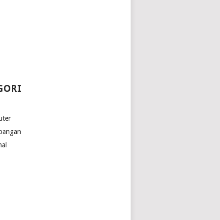
GORI
ter
bangan
nal