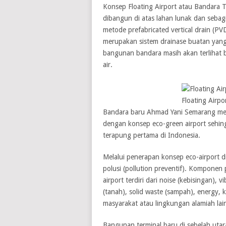
Konsep Floating Airport atau Bandara 
dibangun di atas lahan lunak dan seba
metode prefabricated vertical drain (P
merupakan sistem drainase buatan yang d
bangunan bandara masih akan terlihat 
air.
Floating Airp
Bandara baru Ahmad Yani Semarang men
dengan konsep eco-green airport sehin
terapung pertama di Indonesia.
Melalui penerapan konsep eco-airport 
polusi (pollution preventif). Komponen
airport terdiri dari noise (kebisingan), v
(tanah), solid waste (sampah), energy
masyarakat atau lingkungan alamiah lai
Bangunan terminal baru di sebelah utara