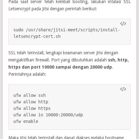
Pada saat server telah kembali booting, lakukan intalasi SSL
Letsencrypt pada Jitsi dengan perintah berikut:
sudo /usr/share/jitsi-meet/scripts/install-
letsencrypt-cert.sh
SSL telah terinstall, lengkapi keamanan server Jitsi dengan
mengaktifkan firewall. Port yang dibutuhkan adalah
ssh, http,
https dan port 10000 sampai dengan 20000 udp
.
Perintahnya adalah:
ufw allow ssh

ufw allow http

ufw allow https

ufw allow in 10000:20000/udp

ufw enable
Maka Jitsi telah terinstall dan dapat diakses melalui hostname