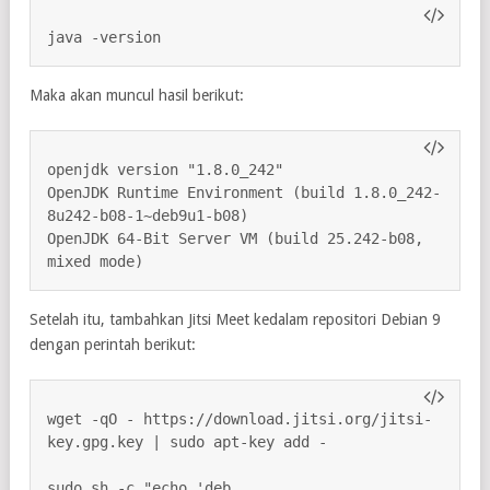
java -version
Maka akan muncul hasil berikut:
openjdk version "1.8.0_242"

OpenJDK Runtime Environment (build 1.8.0_242-
8u242-b08-1~deb9u1-b08)

OpenJDK 64-Bit Server VM (build 25.242-b08, 
mixed mode)
Setelah itu, tambahkan Jitsi Meet kedalam repositori Debian 9
dengan perintah berikut:
wget -qO - https://download.jitsi.org/jitsi-
key.gpg.key | sudo apt-key add -

sudo sh -c "echo 'deb 