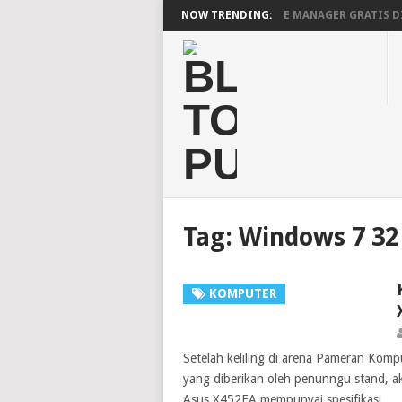
MENGAKTIFKAN FILE MANAGER GRATIS D
NOW TRENDING:
BEKERJA, BERMAIN DENGAN LAPTOP HP P
Tag:
Windows 7 32 
KOMPUTER
Setelah keliling di arena Pameran Kom
yang diberikan oleh penunngu stand, a
Asus X452EA mempunyai spesifikasi …