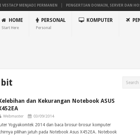
I VESTACP MENJADI PERMANEN
PENGERTIAN DOMAIN, SERVER DAN HO
AVILION X360
MAINAN ANDROID TV DI STB FIBERHOME HG680P
HOME
PERSONAL
KOMPUTER
PE
Start Here
Personal
bit
Kelebihan dan Kekurangan Notebook ASUS
X452EA
Webmaster
03/09/2014
puter Yogyakomtek 2014 dan baca brosur-brosur komputer
khirnya pilihan jatuh pada Notebook Asus X452EA. Notebook