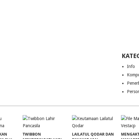
KATE
Info
Kompu
Pener
Perso
KAN
TWIBBON
LAILATUL QODAR DAN
MENGAKT