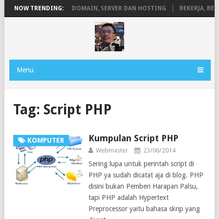
ANEN
NOW TRENDING:
PENGERTIAN DOMAIN, SERVER DAN HOSTING
BEKERJA, BER
Menu
Tag:
Script PHP
Kumpulan Script PHP
KOMPUTER
Webmaster
23/06/2014
Sering lupa untuk perintah script di
PHP ya sudah dicatat aja di blog. PHP
disini bukan Pemberi Harapan Palsu,
tapi PHP adalah Hypertext
Preprocessor yaitu bahasa skrip yang