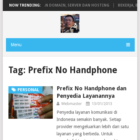
RMANEN
NOW TRENDING:
PENGERTIAN DOMAIN, SERVER DAN HOSTING
BEKERJA, BE
Menu
Tag:
Prefix No Handphone
Prefix No Handphone dan
PERSONAL
Penyedia Layanannya
Webmaster
13/01/2013
Penyedia layanan komunikasi di
Indonesia semakin banyak. Setiap
provider mengeluarkan lebih dari satu
layanan yang berbeda. Untuk