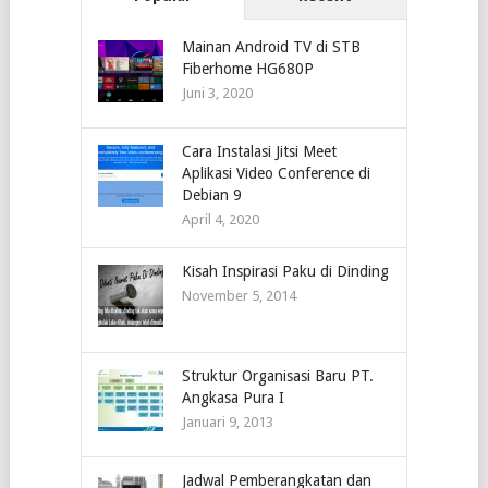
Mainan Android TV di STB
Fiberhome HG680P
Juni 3, 2020
Cara Instalasi Jitsi Meet
Aplikasi Video Conference di
Debian 9
April 4, 2020
Kisah Inspirasi Paku di Dinding
November 5, 2014
Struktur Organisasi Baru PT.
Angkasa Pura I
Januari 9, 2013
Jadwal Pemberangkatan dan