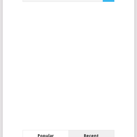
Popular
Recent