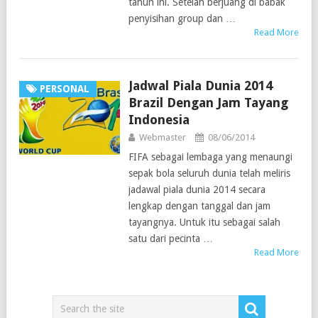
tahun ini. Setelah berjuang di babak
penyisihan group dan …
Read More
Jadwal Piala Dunia 2014
PERSONAL
Brazil Dengan Jam Tayang
Indonesia
Webmaster
08/06/2014
FIFA sebagai lembaga yang menaungi
sepak bola seluruh dunia telah meliris
jadawal piala dunia 2014 secara
lengkap dengan tanggal dan jam
tayangnya. Untuk itu sebagai salah
satu dari pecinta …
Read More