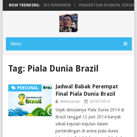
TIS DI VESTACP MENJADI PERMANEN
NOW TRENDING:
PENGERTIAN DOMAIN, SERVER 
Menu
Tag:
Piala Dunia Brazil
Jadwal Babak Perempat
PERSONAL
Final Piala Dunia Brazil
Webmaster
02/07/2014
Sejak dimulainya Piala Dunia 2014 di
Brazil tanggal 12 Juni 2014 banyak
sekali kejutan-kejutan dalam
pertandingan di arena piala dunia