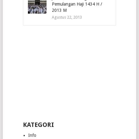
Pemulangan Haji 1434 H /
2013 M
Agustus 22, 2013
KATEGORI
Info