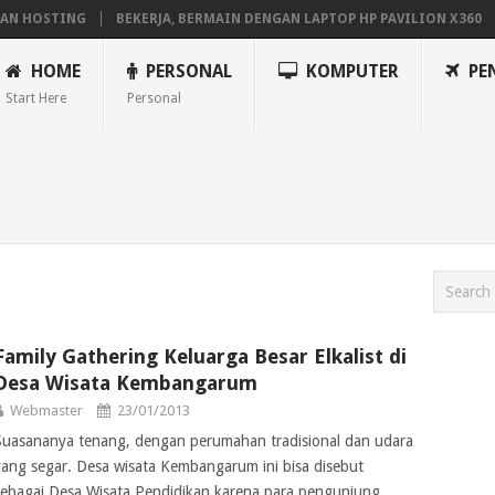
 HOSTING
BEKERJA, BERMAIN DENGAN LAPTOP HP PAVILION X360
HOME
PERSONAL
KOMPUTER
PE
Start Here
Personal
Family Gathering Keluarga Besar Elkalist di
Desa Wisata Kembangarum
Webmaster
23/01/2013
Suasananya tenang, dengan perumahan tradisional dan udara
yang segar. Desa wisata Kembangarum ini bisa disebut
sebagai Desa Wisata Pendidikan karena para pengunjung