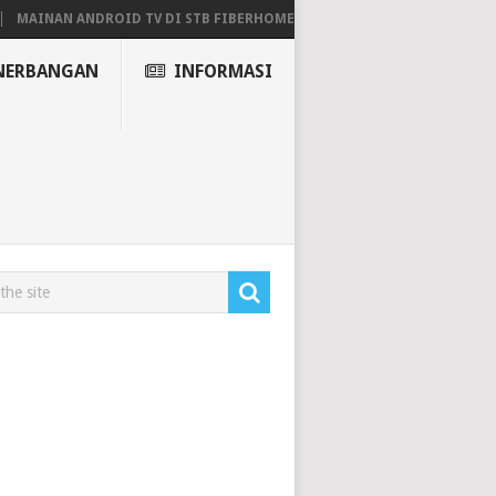
MAINAN ANDROID TV DI STB FIBERHOME HG680P
NERBANGAN
INFORMASI