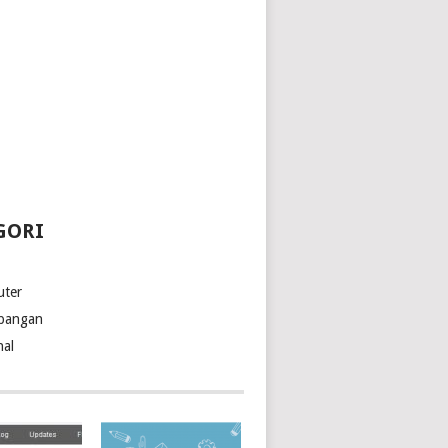
GORI
ter
bangan
nal