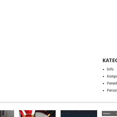
KATE
Info
Kompu
Pener
Perso