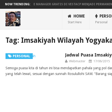
MENGAKTIFKAN FILE MANAGER GRATIS DI VESTACP MENJADI PERMANE
NOW TRENDING:
BEKERJA, BERMAIN DENGAN LAPTOP HP PAVILION X360
MAINAN AND
HOME
PERSO
Start Here
Personal
Tag:
Imsakiyah Wilayah Yogyak
Jadwal Puasa Imsakiy
PERSONAL
Webmaster
17/06/2015
Semoga puasa kita di tahun ini bisa mendapatkan pahala yang pol d
yang telah lewat, sesuai dengan sunnah Rosulullohi SAW. “Barang si