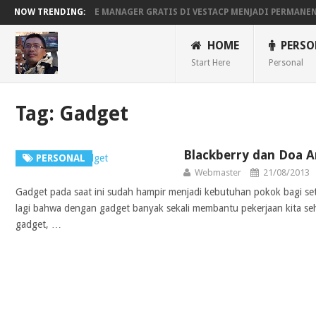
MENGAKTIFKAN FILE MANAGER GRATIS DI VESTACP MENJADI PERMANE
NOW TRENDING:
BEKERJA, BERMAIN DENGAN LAPTOP HP PAVILION X360
MAINAN AND
HOME
PERSO
Start Here
Personal
Tag:
Gadget
Blackberry dan Doa 
PERSONAL
Webmaster
21/08/2013
Gadget pada saat ini sudah hampir menjadi kebutuhan pokok bagi seti
lagi bahwa dengan gadget banyak sekali membantu pekerjaan kita seha
gadget, …