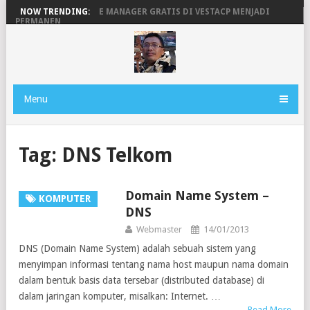
MENGAKTIFKAN FILE MANAGER GRATIS DI VESTACP MENJADI
NOW TRENDING:
PERMANEN
PENGERTIAN DOMAIN, SERVER DAN HOSTING
BEKERJA, BERMAIN DENGAN LAPTOP HP PAVILION X360
MAINAN ANDROID TV DI STB FIBERHOME HG680P
Menu
Tag:
DNS Telkom
Domain Name System –
KOMPUTER
DNS
Webmaster
14/01/2013
DNS (Domain Name System) adalah sebuah sistem yang
menyimpan informasi tentang nama host maupun nama domain
dalam bentuk basis data tersebar (distributed database) di
dalam jaringan komputer, misalkan: Internet. …
Read More