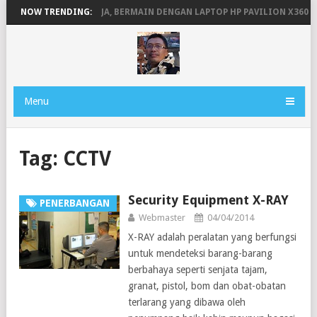
AN HOSTING
NOW TRENDING:
BEKERJA, BERMAIN DENGAN LAPTOP HP PAVILION X360
Menu
Tag:
CCTV
Security Equipment X-RAY
PENERBANGAN
Webmaster
04/04/2014
X-RAY adalah peralatan yang berfungsi
untuk mendeteksi barang-barang
berbahaya seperti senjata tajam,
granat, pistol, bom dan obat-obatan
terlarang yang dibawa oleh