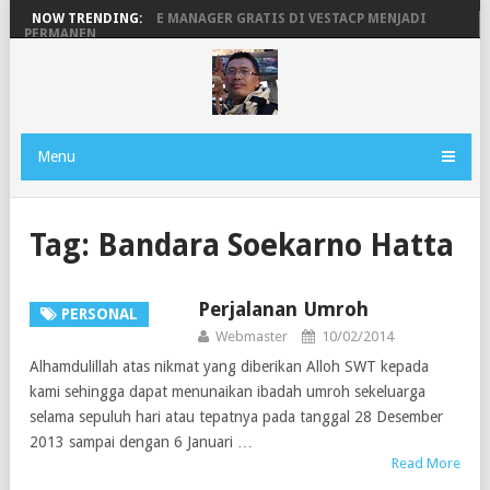
MENGAKTIFKAN FILE MANAGER GRATIS DI VESTACP MENJADI
NOW TRENDING:
PERMANEN
PENGERTIAN DOMAIN, SERVER DAN HOSTING
BEKERJA, BERMAIN DENGAN LAPTOP HP PAVILION X360
MAINAN ANDROID TV DI STB FIBERHOME HG680P
Menu
Tag:
Bandara Soekarno Hatta
Perjalanan Umroh
PERSONAL
Webmaster
10/02/2014
Alhamdulillah atas nikmat yang diberikan Alloh SWT kepada
kami sehingga dapat menunaikan ibadah umroh sekeluarga
selama sepuluh hari atau tepatnya pada tanggal 28 Desember
2013 sampai dengan 6 Januari …
Read More