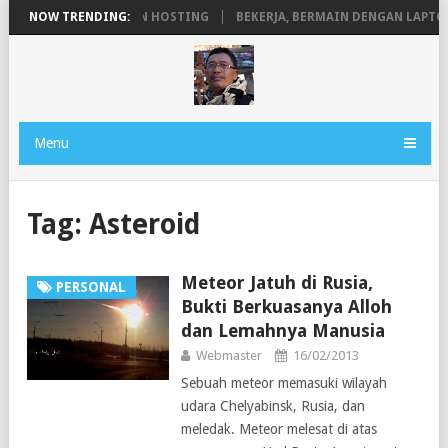
N DOMAIN, SERVER DAN HOSTING
NOW TRENDING:
BEKERJA, BERMAIN DENGAN LAPTOP 
Menu
Tag:
Asteroid
Meteor Jatuh di Rusia,
PERSONAL
Bukti Berkuasanya Alloh
dan Lemahnya Manusia
Webmaster
16/02/2013
Sebuah meteor memasuki wilayah
udara Chelyabinsk, Rusia, dan
meledak. Meteor melesat di atas