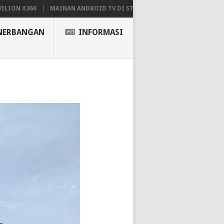
N X360
MAINAN ANDROID TV DI STB FIBERHOME HG680P
NERBANGAN
INFORMASI