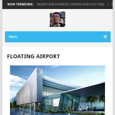
NJADI PERMANEN
NOW TRENDING:
PENGERTIAN DOMAIN, SERVER DAN HOSTING
BE
Menu
FLOATING AIRPORT