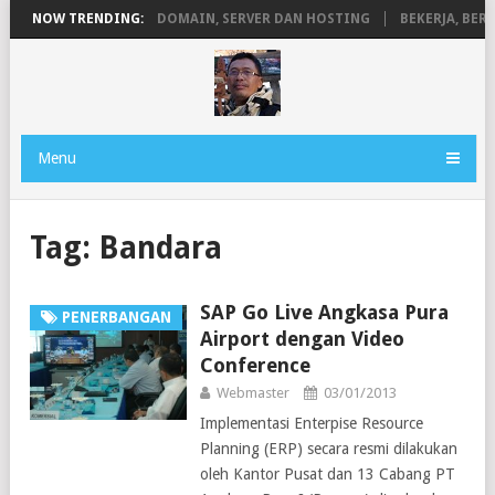
ANEN
NOW TRENDING:
PENGERTIAN DOMAIN, SERVER DAN HOSTING
BEKERJA, BERM
Menu
Tag:
Bandara
SAP Go Live Angkasa Pura
PENERBANGAN
Airport dengan Video
Conference
Webmaster
03/01/2013
Implementasi Enterpise Resource
Planning (ERP) secara resmi dilakukan
oleh Kantor Pusat dan 13 Cabang PT